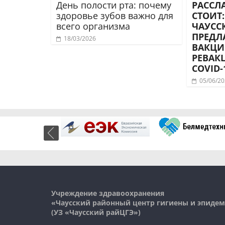
День полости рта: почему
РАССЛ
здоровье зубов важно для
СТОИТ
всего организма
ЧАУСС
ПРЕДЛ
18/03/2026
ВАКЦИ
РЕВАК
COVID-
05/06/2
Учреждение здравоохранения
«Чаусский районный центр гигиены и эпиде
(УЗ «
Чаусский
райЦГЭ»)