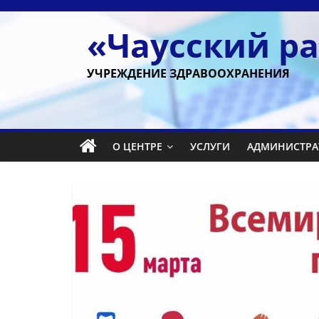
Перейти
к
«Чаусский р
содержимому
УЧРЕЖДЕНИЕ ЗДРАВООХРАНЕНИЯ
О ЦЕНТРЕ
УСЛУГИ
АДМИНИСТРА