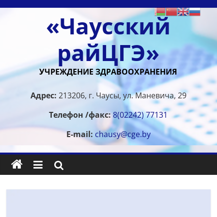
Перейти
«Чаусский
к
содержимому
райЦГЭ»
УЧРЕЖДЕНИЕ ЗДРАВООХРАНЕНИЯ
Адрес:
213206, г. Чаусы, ул. Маневича, 29
Телефон /факс:
8(02242) 77131
E-mail:
chausy@cge.by