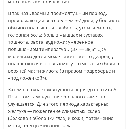
и токсические проявления.
В так называемый преджелтушный период,
продолжающийся в среднем 5-7 дней, у больного
обычно появляются: слабость, утомляемость;
головная боль; боль в мышцах и суставах;
тошнота, рвота; зуд кожи; умеренное
повышением температуры (37°— 38,5° С); у
маленьких детей может иметь место диарея; у
подростков и взрослых могут отмечаться боли в
верхней части живота (в правом подреберье и
«под ложечкой»).
Затем наступает желтушный период гепатита А.
При этом самочувствие больного заметно
улучшается. Для этого периода характерны:
желтуха — пожелтение слизистых, склер
(белковой оболочки глаз) и кожи; потемнение
мочи; обесцвечивание кала.