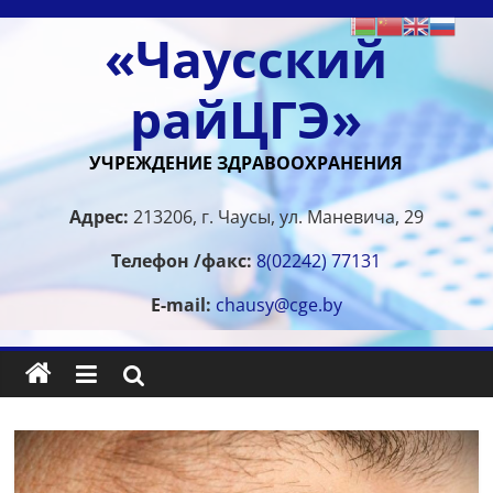
Перейти
«Чаусский
к
содержимому
райЦГЭ»
УЧРЕЖДЕНИЕ ЗДРАВООХРАНЕНИЯ
Адрес:
213206, г. Чаусы, ул. Маневича, 29
Телефон /факс:
8(02242) 77131
E-mail:
chausy@cge.by