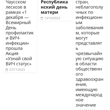
Чаусском
Республика
стран,
лесхозе в
нский день
неблагополу
рамках «1
матери
чных по
декабря —
инфекционн
13/10/2023
Всемирный
ым
День
заболевания
профилактик
м, которые
и ВИЧ-
могут
инфекции»
представлят
прошла
ь
Акция
чрезвычайн
«Узнай свой
ую ситуацию
ВИЧ статус»
в области
общественн
27/11/2025
ого
здравоохран
ения,
имеющую
международ
ное
значение