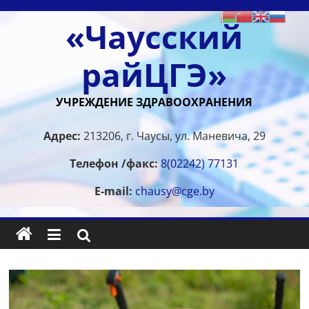
Перейти
«Чаусский
к
содержимому
райЦГЭ»
УЧРЕЖДЕНИЕ ЗДРАВООХРАНЕНИЯ
Адрес:
213206, г. Чаусы, ул. Маневича, 29
Телефон /факс:
8(02242) 77131
E-mail:
chausy@cge.by