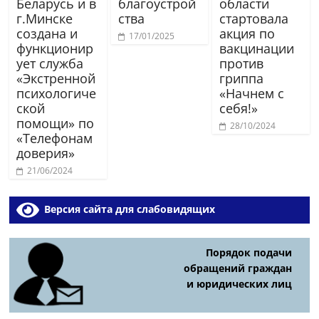
Беларусь и в
благоустрой
области
г.Минске
ства
стартовала
создана и
акция по
17/01/2025
функционир
вакцинации
ует служба
против
«Экстренной
гриппа
психологиче
«Начнем с
ской
себя!»
помощи» по
28/10/2024
«Телефонам
доверия»
21/06/2024
Версия сайта для слабовидящих
Порядок подачи
обращений граждан
и юридических лиц